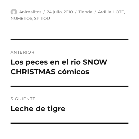
Autor
Publicado
Categorías
Etiquetas
Animalitos
24 julio, 2010
Tienda
Ardilla
,
LOTE
,
el
NUMEROS
,
SPIROU
Navegación
ANTERIOR
de
Los peces en el rio SNOW
Entrada
anterior:
CHRISTMAS cómicos
entradas
SIGUIENTE
Leche de tigre
Entrada
siguiente: