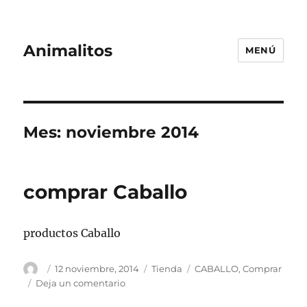
Animalitos
MENÚ
Mes:
noviembre 2014
comprar Caballo
productos Caballo
Autor
Publicado
Categorías
Etiquetas
12 noviembre, 2014
Tienda
CABALLO
,
Comprar
el
en
Deja un comentario
comprar