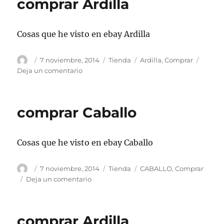
comprar Ardilla
Cosas que he visto en ebay Ardilla
Autor
Publicado
Categorías
Etiquetas
7 noviembre, 2014
Tienda
Ardilla
,
Comprar
el
en
Deja un comentario
comprar
Ardilla
comprar Caballo
Cosas que he visto en ebay Caballo
Autor
Publicado
Categorías
Etiquetas
7 noviembre, 2014
Tienda
CABALLO
,
Comprar
el
en
Deja un comentario
comprar
Caballo
comprar Ardilla