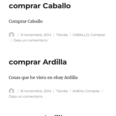
comprar Caballo
Comprar Caballo
Autor
Publicado
Categorías
Etiquetas
9 noviembre, 2014
Tienda
CABALLO
,
Comprar
el
en
Deja un comentario
comprar
Caballo
comprar Ardilla
Cosas que he visto en ebay Ardilla
Autor
Publicado
Categorías
Etiquetas
8 noviembre, 2014
Tienda
Ardilla
,
Comprar
el
en
Deja un comentario
comprar
Ardilla