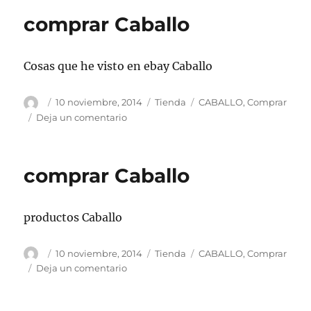
comprar Caballo
Cosas que he visto en ebay Caballo
Autor
Publicado
Categorías
Etiquetas
10 noviembre, 2014
Tienda
CABALLO
,
Comprar
el
en
Deja un comentario
comprar
Caballo
comprar Caballo
productos Caballo
Autor
Publicado
Categorías
Etiquetas
10 noviembre, 2014
Tienda
CABALLO
,
Comprar
el
en
Deja un comentario
comprar
Caballo