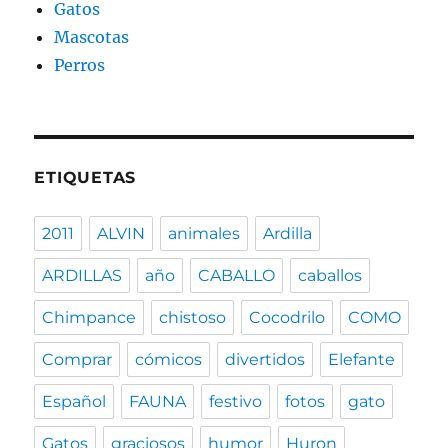
Gatos
Mascotas
Perros
ETIQUETAS
2011
ALVIN
animales
Ardilla
ARDILLAS
año
CABALLO
caballos
Chimpance
chistoso
Cocodrilo
COMO
Comprar
cómicos
divertidos
Elefante
Español
FAUNA
festivo
fotos
gato
Gatos
graciosos
humor
Huron