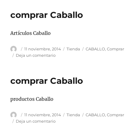
Caballo
comprar Caballo
Artículos Caballo
Autor
Publicado
Categorías
Etiquetas
11 noviembre, 2014
Tienda
CABALLO
,
Comprar
el
en
Deja un comentario
comprar
Caballo
comprar Caballo
productos Caballo
Autor
Publicado
Categorías
Etiquetas
11 noviembre, 2014
Tienda
CABALLO
,
Comprar
el
en
Deja un comentario
comprar
Caballo