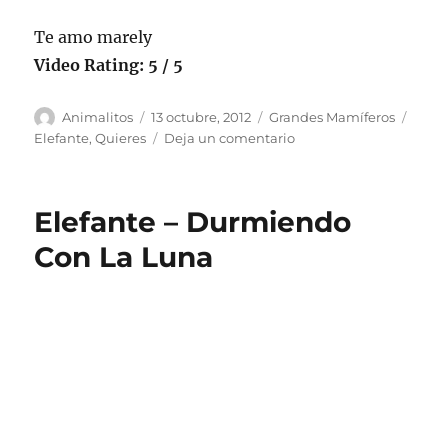
Te amo marely
Video Rating: 5 / 5
Autor
Publicado
Categorías
Etiqu
Animalitos
13 octubre, 2012
Grandes Mamíferos
el
en
Elefante
,
Quieres
Deja un comentario
si
tu
quieres-
Elefante – Durmiendo
elefante
Con La Luna