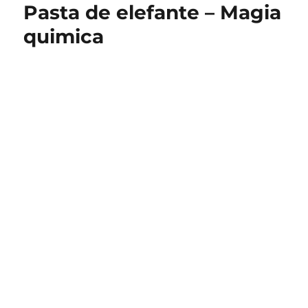
Pasta de elefante – Magia
Con
La
quimica
Luna