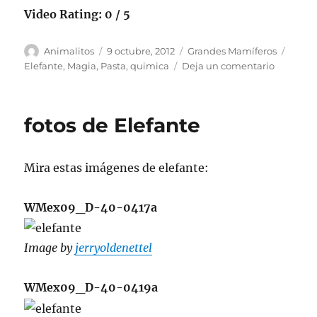
Video Rating: 0 / 5
Autor
Publicado
Categorías
Etiqu
Animalitos
9 octubre, 2012
Grandes Mamíferos
el
en
Elefante
,
Magia
,
Pasta
,
quimica
Deja un comentario
Pasta
de
elefante
fotos de Elefante
–
Magia
quimica
Mira estas imágenes de elefante:
WMex09_D-40-0417a
Image by
jerryoldenettel
WMex09_D-40-0419a