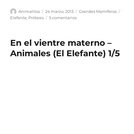
Autor
Publicado
Categorías
Etiqu
Animalitos
24 marzo, 2013
Grandes Mamíferos
el
en
Elefante
,
Prótesis
5 comentarios
Prótesis
de
elefante
En el vientre materno –
Animales (El Elefante) 1/5