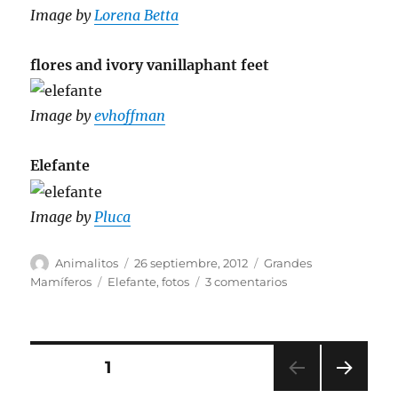
Image by
Lorena Betta
flores and ivory vanillaphant feet
Image by
evhoffman
Elefante
Image by
Pluca
Autor
Publicado
Categorías
Animalitos
26 septiembre, 2012
Grandes
el
Etiquetas
en
Mamíferos
Elefante
,
fotos
3 comentarios
fotos
de
Elefante
Paginación
PÁGINA
1