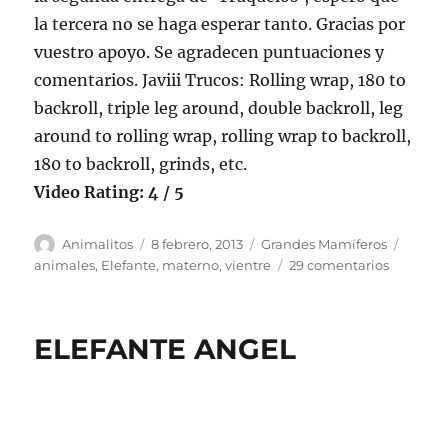
la tercera no se haga esperar tanto. Gracias por
vuestro apoyo. Se agradecen puntuaciones y
comentarios. Javiii Trucos: Rolling wrap, 180 to
backroll, triple leg around, double backroll, leg
around to rolling wrap, rolling wrap to backroll,
180 to backroll, grinds, etc.
Video Rating: 4 / 5
Autor
Publicado
Categorías
Etique
Animalitos
8 febrero, 2013
Grandes Mamíferos
el
en
animales
,
Elefante
,
materno
,
vientre
29 comentarios
En
el
vientre
ELEFANTE ANGEL
materno
–
Animale
(El
Elefante)