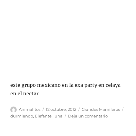
este grupo mexicano en la exa party en celaya
en el nectar
Autor
Publicado
Categorías
Etiqu
Animalitos
12 octubre, 2012
Grandes Mamíferos
el
en
durmiendo
,
Elefante
,
luna
Deja un comentario
Elefante
–
Durmiendo