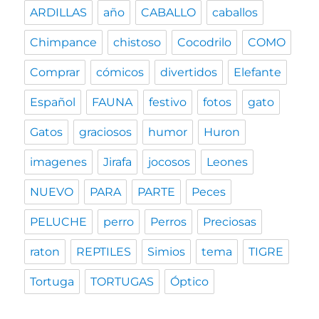
ARDILLAS
año
CABALLO
caballos
Chimpance
chistoso
Cocodrilo
COMO
Comprar
cómicos
divertidos
Elefante
Español
FAUNA
festivo
fotos
gato
Gatos
graciosos
humor
Huron
imagenes
Jirafa
jocosos
Leones
NUEVO
PARA
PARTE
Peces
PELUCHE
perro
Perros
Preciosas
raton
REPTILES
Simios
tema
TIGRE
Tortuga
TORTUGAS
Óptico