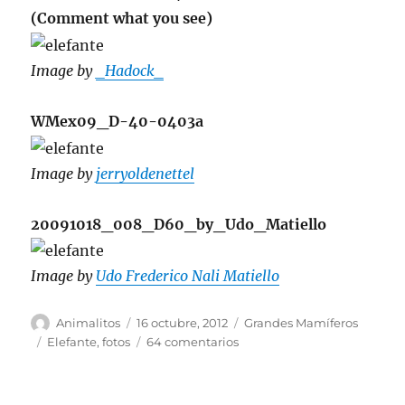
(Comment what you see)
Image by
_Hadock_
WMex09_D-40-0403a
Image by
jerryoldenettel
20091018_008_D60_by_Udo_Matiello
Image by
Udo Frederico Nali Matiello
Autor
Publicado
Categorías
Animalitos
16 octubre, 2012
Grandes Mamíferos
el
Etiquetas
en
Elefante
,
fotos
64 comentarios
fotos
de
Elefante