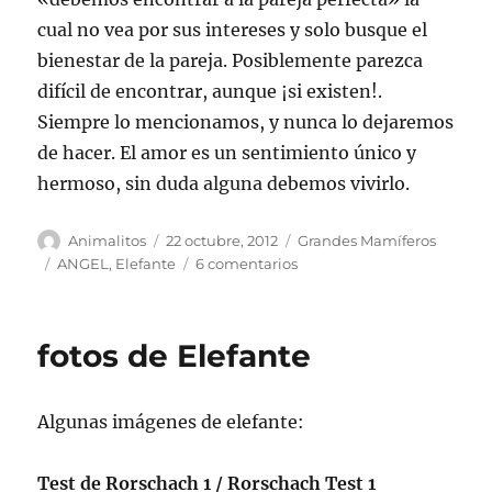
cual no vea por sus intereses y solo busque el
bienestar de la pareja. Posiblemente parezca
difícil de encontrar, aunque ¡si existen!.
Siempre lo mencionamos, y nunca lo dejaremos
de hacer. El amor es un sentimiento único y
hermoso, sin duda alguna debemos vivirlo.
Autor
Publicado
Categorías
Animalitos
22 octubre, 2012
Grandes Mamíferos
el
Etiquetas
en
ANGEL
,
Elefante
6 comentarios
ELEFANTE
ANGEL
fotos de Elefante
Algunas imágenes de elefante:
Test de Rorschach 1 / Rorschach Test 1