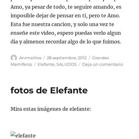
Amo, ya pesar de todo, te seguire amando, es
imposible dejar de pensar en ti, pero te Amo.
Esta fue nuestra cancion, y solo una vez te
enseñe este video, espero puedas verlo algun
dia y almenos recordar algo de lo que fuimos.
Autor
Publicado
Categorías
Animalitos
28 septiembre, 2012
Grandes
el
Etiquetas
en
Mamíferos
Elefante
,
SALUDOS
Deja un comentario
ELEFAN
SALUD
fotos de Elefante
Mira estas imágenes de elefante: