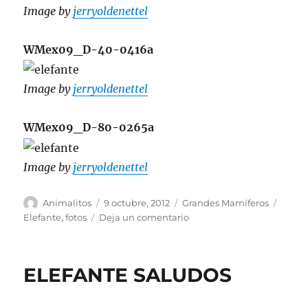
Image by
jerryoldenettel
WMex09_D-40-0416a
Image by
jerryoldenettel
WMex09_D-80-0265a
Image by
jerryoldenettel
Autor
Publicado
Categorías
Etiqu
Animalitos
9 octubre, 2012
Grandes Mamíferos
el
en
Elefante
,
fotos
Deja un comentario
fotos
de
Elefante
ELEFANTE SALUDOS