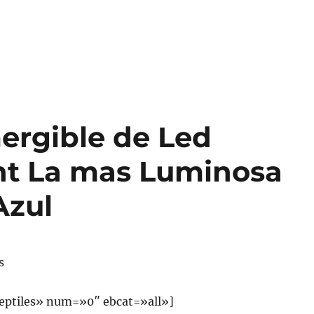
ergible de Led
ght La mas Luminosa
Azul
s
eptiles» num=»0″ ebcat=»all»]