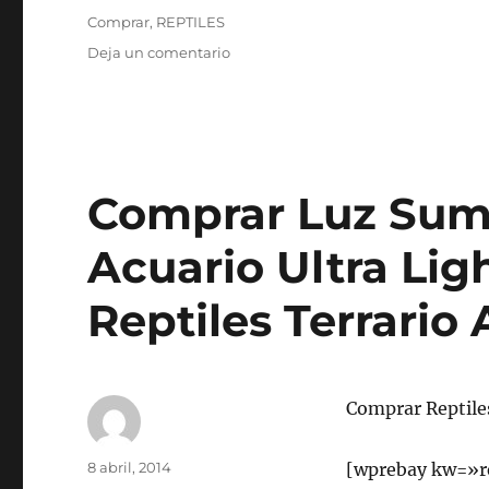
Etiquetas
Comprar
,
REPTILES
en
Deja un comentario
comprar
Reptiles
Comprar Luz Sum
Acuario Ultra Li
Reptiles Terrario 
Comprar Reptile
Autor
Publicado
8 abril, 2014
[wprebay kw=»r