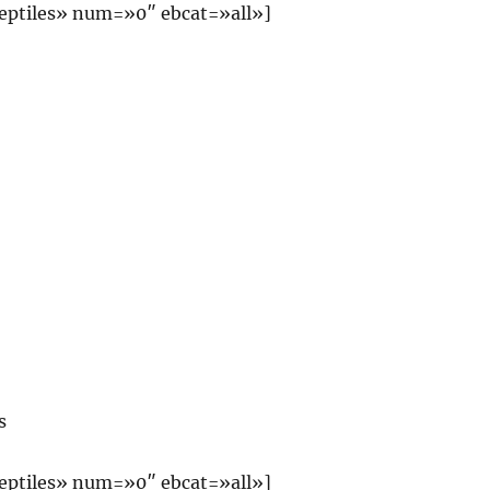
eptiles» num=»0″ ebcat=»all»]
s
eptiles» num=»0″ ebcat=»all»]