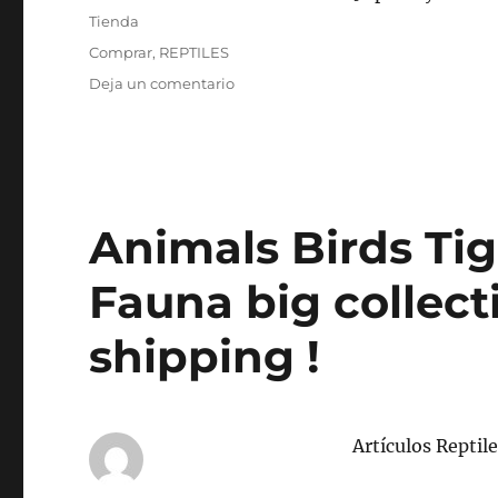
el
Categorías
Tienda
Etiquetas
Comprar
,
REPTILES
en
Deja un comentario
comprar
Reptiles
Animals Birds Tig
Fauna big collect
shipping !
Artículos Reptil