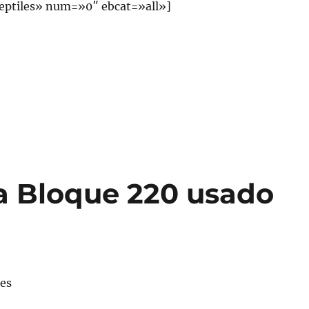
eptiles» num=»0″ ebcat=»all»]
a Bloque 220 usado
les