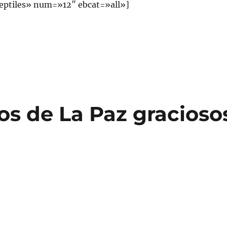
eptiles» num=»12″ ebcat=»all»]
os de La Paz gracioso