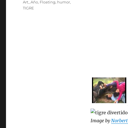
Etiquetas
Art_Año
,
Floating
,
humor
,
TIGRE
Image by
Norber