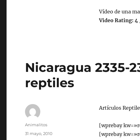
Vídeo de una ma
Video Rating: 4 
Nicaragua 2335-2
reptiles
Artículos Reptil
Autor
Animalitos
[wprebay kw=»r
Publicado
31 mayo, 2010
[wprebay kw=»re
el