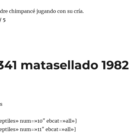
dre chimpancé jugando con su cría.
/ 5
341 matasellado 1982
es
eptiles» num=»10″ ebcat=»all»]
ptiles» num=»11″ ebcat=»all»]