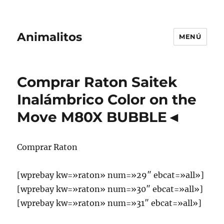
Animalitos
MENÚ
Comprar Raton Saitek
Inalámbrico Color on the
Move M80X BUBBLE◄
Comprar Raton
[wprebay kw=»raton» num=»29″ ebcat=»all»]
[wprebay kw=»raton» num=»30″ ebcat=»all»]
[wprebay kw=»raton» num=»31″ ebcat=»all»]