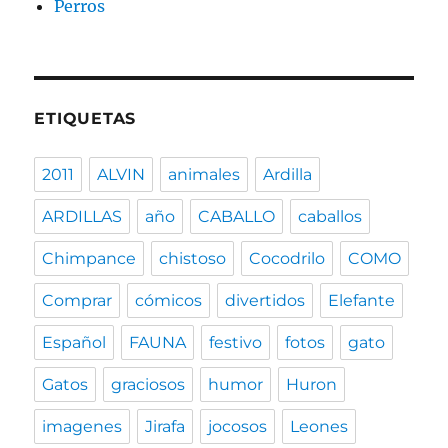
Perros
ETIQUETAS
2011
ALVIN
animales
Ardilla
ARDILLAS
año
CABALLO
caballos
Chimpance
chistoso
Cocodrilo
COMO
Comprar
cómicos
divertidos
Elefante
Español
FAUNA
festivo
fotos
gato
Gatos
graciosos
humor
Huron
imagenes
Jirafa
jocosos
Leones