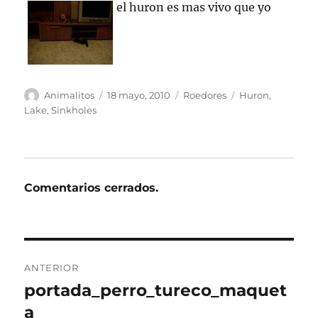
el huron es mas vivo que yo
Autor
Publicado
Categorías
Etiquetas
Animalitos
18 mayo, 2010
Roedores
Huron
,
el
Lake
,
Sinkholes
Comentarios cerrados.
Navegación
ANTERIOR
de
portada_perro_tureco_maquet
Entrada
anterior:
a
entradas