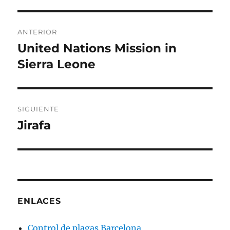
Navegación
ANTERIOR
de
United Nations Mission in
Entrada
anterior:
Sierra Leone
entradas
SIGUIENTE
Jirafa
Entrada
siguiente:
ENLACES
Control de plagas Barcelona