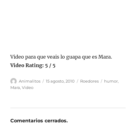
Video para que veais lo guapa que es Mara.
Video Rating: 5 / 5
Autor
Publicado
Categorías
Etiquetas
Animalitos
15 agosto, 2010
Roedores
humor
,
el
Mara
,
Video
Comentarios cerrados.