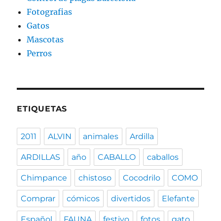
Fotografias
Gatos
Mascotas
Perros
ETIQUETAS
2011
ALVIN
animales
Ardilla
ARDILLAS
año
CABALLO
caballos
Chimpance
chistoso
Cocodrilo
COMO
Comprar
cómicos
divertidos
Elefante
Español
FAUNA
festivo
fotos
gato