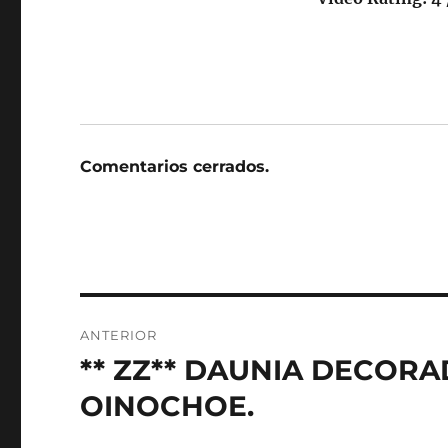
Comentarios cerrados.
Navegación
ANTERIOR
de
** ZZ** DAUNIA DECOR
Entrada
anterior:
entradas
OINOCHOE.