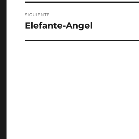
SIGUIENTE
Elefante-Angel
Entrada
siguiente: