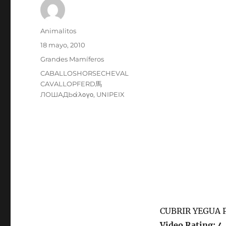
Autor
Animalitos
Publicado
18 mayo, 2010
el
Categorías
Grandes Mamíferos
Etiquetas
CABALLOSHORSECHEVAL
CAVALLOPFERD馬
ЛОШАДЬάλογο
,
UNIPEIX
CUBRIR YEGUA 
Video Rating: 4 