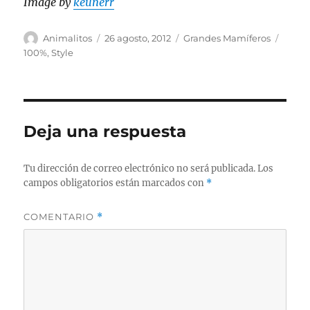
Image by
keunerr
Autor
Publicado
Categorías
Etiqu
Animalitos
26 agosto, 2012
Grandes Mamíferos
el
100%
,
Style
Deja una respuesta
Tu dirección de correo electrónico no será publicada.
Los
campos obligatorios están marcados con
*
COMENTARIO
*