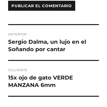
Navegación
ANTERIOR
de
Sergio Dalma, un lujo en el
Entrada
anterior:
Soñando por cantar
entradas
SIGUIENTE
15x ojo de gato VERDE
Entrada
siguiente:
MANZANA 6mm