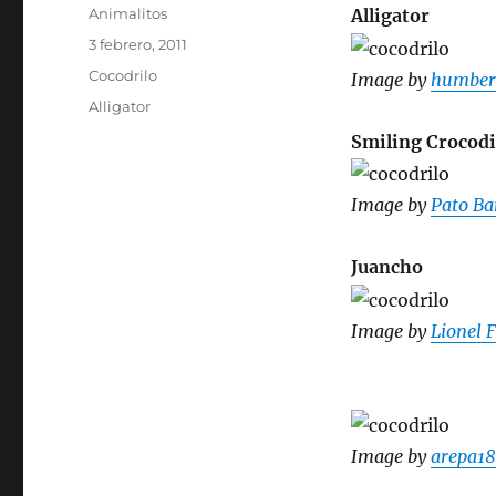
Autor
Animalitos
Alligator
Publicado
3 febrero, 2011
el
Categorías
Cocodrilo
Image by
humber
Etiquetas
Alligator
Smiling Crocodi
Image by
Pato Ba
Juancho
Image by
Lionel 
Image by
arepa1