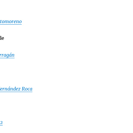
tomoreno
le
rragán
Fernández Roca
82