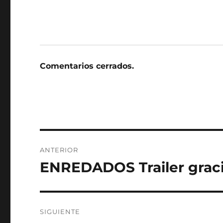
Comentarios cerrados.
Navegación
ANTERIOR
de
ENREDADOS Trailer grac
Entrada
anterior:
entradas
SIGUIENTE