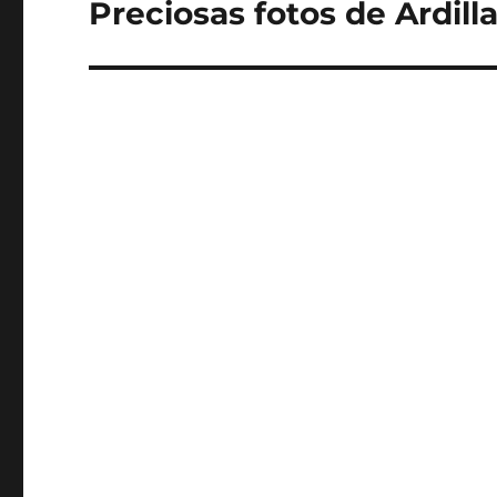
Preciosas fotos de Ardill
Entrada
siguiente: