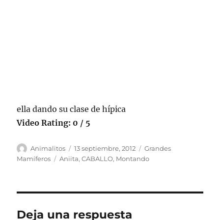
ella dando su clase de hípica
Video Rating: 0 / 5
Autor
Publicado
Categorías
Animalitos
13 septiembre, 2012
Grandes
el
Etiquetas
Mamíferos
Aniita
,
CABALLO
,
Montando
Deja una respuesta