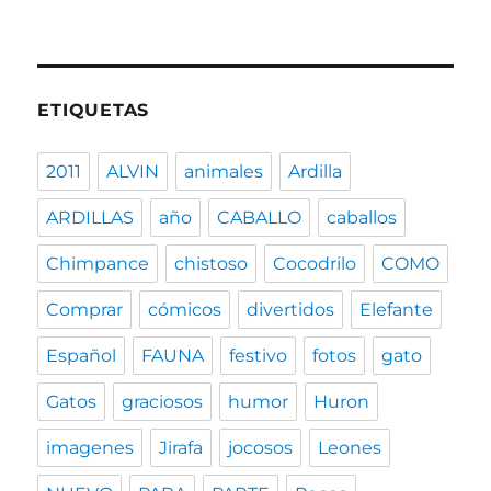
ETIQUETAS
2011
ALVIN
animales
Ardilla
ARDILLAS
año
CABALLO
caballos
Chimpance
chistoso
Cocodrilo
COMO
Comprar
cómicos
divertidos
Elefante
Español
FAUNA
festivo
fotos
gato
Gatos
graciosos
humor
Huron
imagenes
Jirafa
jocosos
Leones