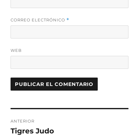
CORREO ELECTRÓNICO
*
WEB
Navegación
ANTERIOR
de
Tigres Judo
Entrada