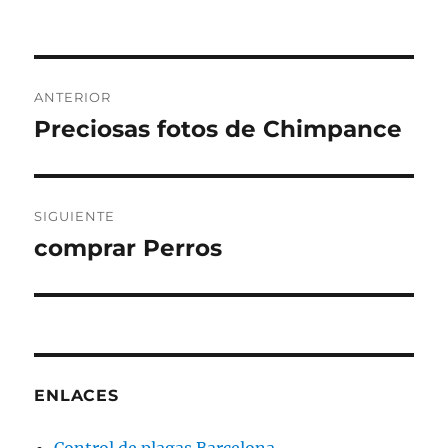
Navegación
ANTERIOR
de
Preciosas fotos de Chimpance
Entrada
anterior:
entradas
SIGUIENTE
comprar Perros
Entrada
siguiente:
ENLACES