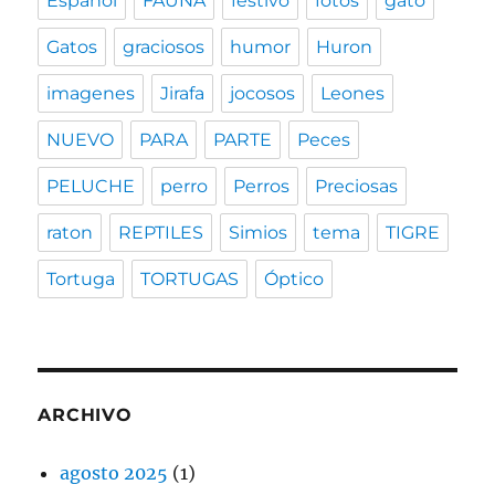
Español
FAUNA
festivo
fotos
gato
Gatos
graciosos
humor
Huron
imagenes
Jirafa
jocosos
Leones
NUEVO
PARA
PARTE
Peces
PELUCHE
perro
Perros
Preciosas
raton
REPTILES
Simios
tema
TIGRE
Tortuga
TORTUGAS
Óptico
ARCHIVO
agosto 2025
(1)