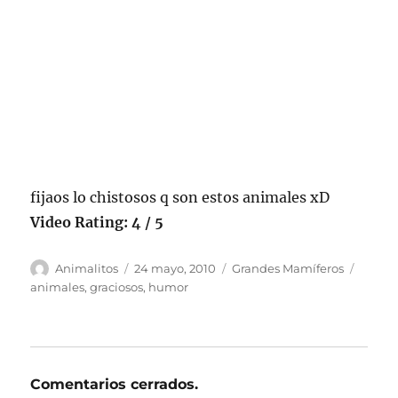
fijaos lo chistosos q son estos animales xD
Video Rating: 4 / 5
Autor
Publicado
Categorías
Etique
Animalitos
24 mayo, 2010
Grandes Mamíferos
el
animales
,
graciosos
,
humor
Comentarios cerrados.