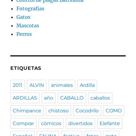
Control de plagas Barcelona
Fotografias
Gatos
Mascotas
Perros
ETIQUETAS
2011
ALVIN
animales
Ardilla
ARDILLAS
año
CABALLO
caballos
Chimpance
chistoso
Cocodrilo
COMO
Comprar
cómicos
divertidos
Elefante