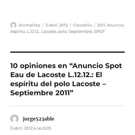
Autor
Publicado
Categorías
Etiquetas
Animalitos
3 abril, 2012
Cocodrilo
2011
,
Anuncio
,
el
espíritu
,
L.12.12.
,
Lacoste
,
polo
,
Septiembre
,
SPOT
10 opiniones en “Anuncio Spot
Eau de Lacoste L.12.12.: El
espíritu del polo Lacoste –
Septiembre 2011”
jorge523able
dice:
3 abril, 2012 a las 5:05