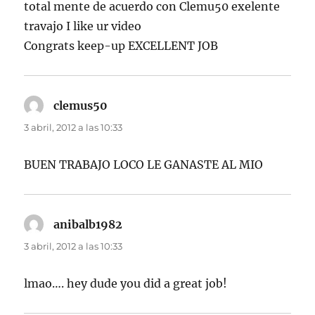
total mente de acuerdo con Clemu50 exelente
travajo I like ur video
Congrats keep-up EXCELLENT JOB
clemus50
dice:
3 abril, 2012 a las 10:33
BUEN TRABAJO LOCO LE GANASTE AL MIO
anibalb1982
dice:
3 abril, 2012 a las 10:33
lmao…. hey dude you did a great job!