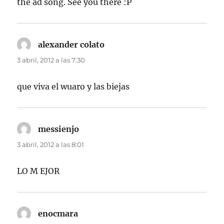
the ad song. See you there :P
alexander colato
dice:
3 abril, 2012 a las 7:30
que viva el wuaro y las biejas
messienjo
dice:
3 abril, 2012 a las 8:01
LO M EJOR
enocmara
dice: