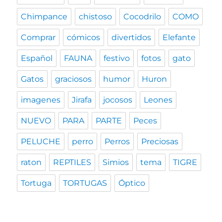
Chimpance
chistoso
Cocodrilo
COMO
Comprar
cómicos
divertidos
Elefante
Español
FAUNA
festivo
fotos
gato
Gatos
graciosos
humor
Huron
imagenes
Jirafa
jocosos
Leones
NUEVO
PARA
PARTE
Peces
PELUCHE
perro
Perros
Preciosas
raton
REPTILES
Simios
tema
TIGRE
Tortuga
TORTUGAS
Óptico