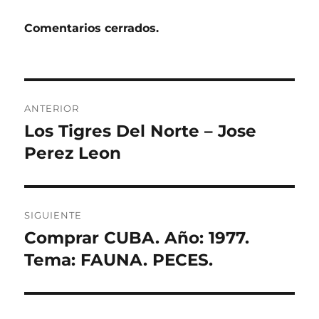
Comentarios cerrados.
Navegación
ANTERIOR
de
Los Tigres Del Norte – Jose
Entrada
anterior:
Perez Leon
entradas
SIGUIENTE
Comprar CUBA. Año: 1977.
Entrada
siguiente:
Tema: FAUNA. PECES.