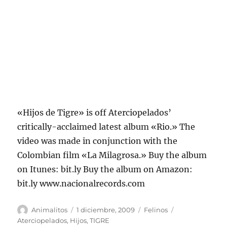
«Hijos de Tigre» is off Aterciopelados’
critically-acclaimed latest album «Rio.» The
video was made in conjunction with the
Colombian film «La Milagrosa.» Buy the album
on Itunes: bit.ly Buy the album on Amazon:
bit.ly www.nacionalrecords.com
Autor
Publicado
Categorías
Etiquetas
Animalitos
1 diciembre, 2009
Felinos
el
Aterciopelados
,
Hijos
,
TIGRE