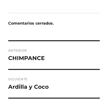
Comentarios cerrados.
Navegación
ANTERIOR
de
CHIMPANCE
Entrada
anterior:
entradas
SIGUIENTE
Ardilla y Coco
Entrada
siguiente: