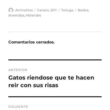
Autor
Publicado
Categorías
Etiquetas
Animalitos
3 enero, 2011
Tortuga
Barbie
,
el
divertidos
,
Malandra
Comentarios cerrados.
Navegación
ANTERIOR
de
Gatos riendose que te hacen
Entrada
anterior:
reir con sus risas
entradas
SIGUIENTE