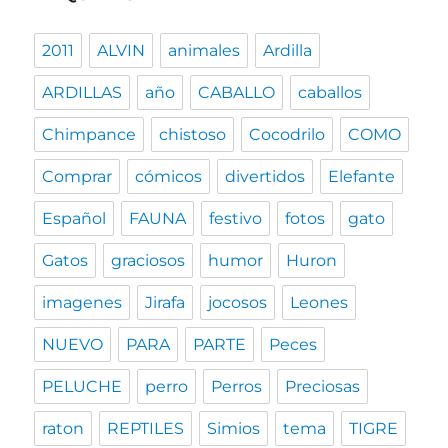
2011
ALVIN
animales
Ardilla
ARDILLAS
año
CABALLO
caballos
Chimpance
chistoso
Cocodrilo
COMO
Comprar
cómicos
divertidos
Elefante
Español
FAUNA
festivo
fotos
gato
Gatos
graciosos
humor
Huron
imagenes
Jirafa
jocosos
Leones
NUEVO
PARA
PARTE
Peces
PELUCHE
perro
Perros
Preciosas
raton
REPTILES
Simios
tema
TIGRE