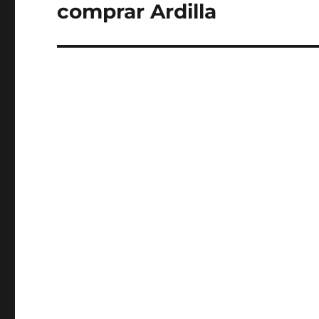
comprar Ardilla
Entrada
siguiente: