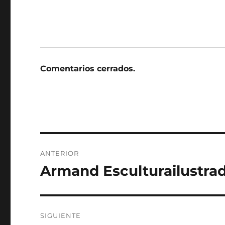
Comentarios cerrados.
Navegación
ANTERIOR
de
Armand Esculturailustrad
Entrada
anterior:
entradas
SIGUIENTE