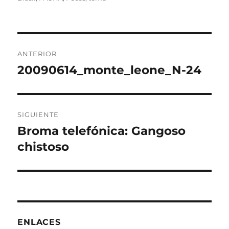
Navegación
ANTERIOR
de
20090614_monte_leone_N-24
Entrada
anterior:
entradas
SIGUIENTE
Broma telefónica: Gangoso
Entrada
siguiente:
chistoso
ENLACES