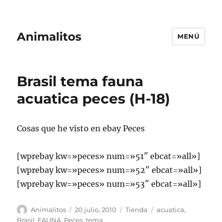
Animalitos
MENÚ
Brasil tema fauna
acuatica peces (H-18)
Cosas que he visto en ebay Peces
[wprebay kw=»peces» num=»51″ ebcat=»all»]
[wprebay kw=»peces» num=»52″ ebcat=»all»]
[wprebay kw=»peces» num=»53″ ebcat=»all»]
Autor
Publicado
Categorías
Etiquetas
Animalitos
20 julio, 2010
Tienda
acuatica
,
el
Brasil
,
FAUNA
,
Peces
,
tema