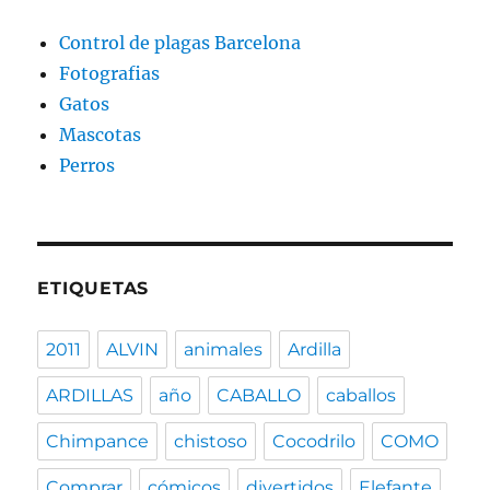
Control de plagas Barcelona
Fotografias
Gatos
Mascotas
Perros
ETIQUETAS
2011
ALVIN
animales
Ardilla
ARDILLAS
año
CABALLO
caballos
Chimpance
chistoso
Cocodrilo
COMO
Comprar
cómicos
divertidos
Elefante