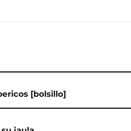
ricos [bolsillo]
su jaula