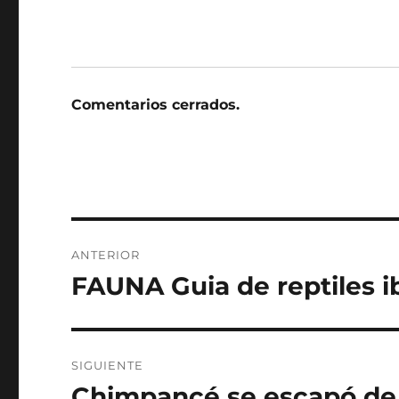
Comentarios cerrados.
Navegación
ANTERIOR
de
FAUNA Guia de reptiles ibe
Entrada
anterior:
entradas
SIGUIENTE
Chimpancé se escapó de 
Entrada