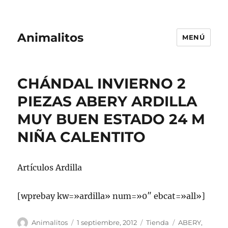
Animalitos
MENÚ
CHÁNDAL INVIERNO 2
PIEZAS ABERY ARDILLA
MUY BUEN ESTADO 24 M
NIÑA CALENTITO
Artículos Ardilla
[wprebay kw=»ardilla» num=»0″ ebcat=»all»]
Autor
Publicado
Categorías
Etiquetas
Animalitos
1 septiembre, 2012
Tienda
ABERY
,