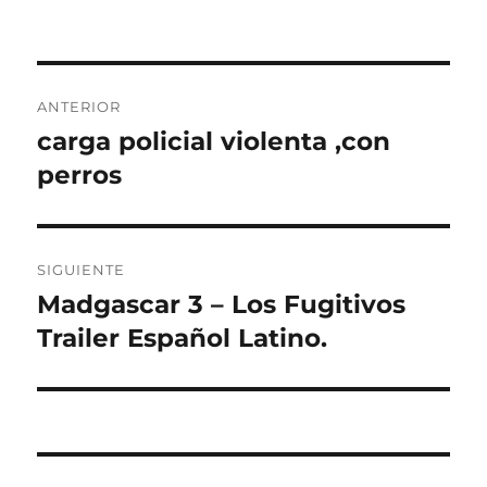
Navegación
ANTERIOR
de
carga policial violenta ,con
Entrada
anterior:
perros
entradas
SIGUIENTE
Madgascar 3 – Los Fugitivos
Entrada
siguiente:
Trailer Español Latino.