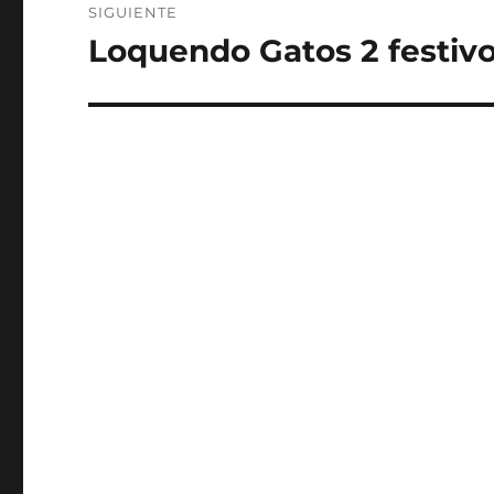
SIGUIENTE
Loquendo Gatos 2 festiv
Entrada
siguiente: