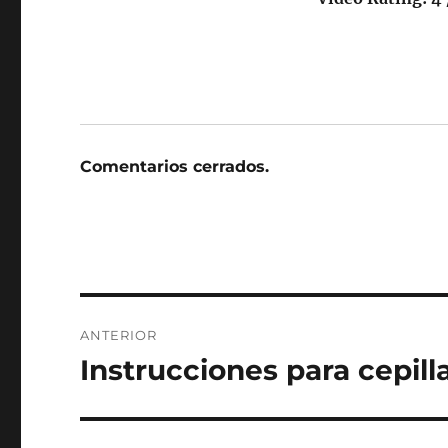
Comentarios cerrados.
Navegación
ANTERIOR
de
Instrucciones para cepill
Entrada
anterior:
entradas