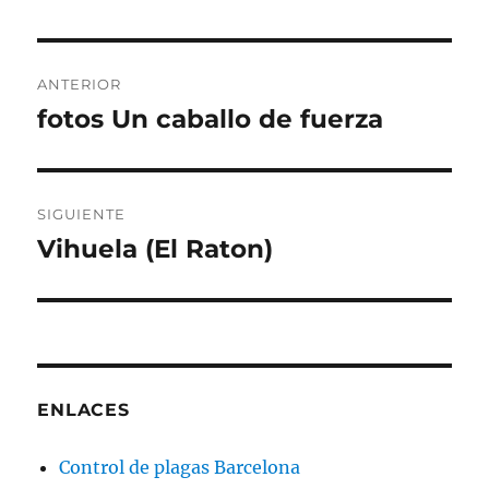
Navegación
ANTERIOR
de
fotos Un caballo de fuerza
Entrada
anterior:
entradas
SIGUIENTE
Vihuela (El Raton)
Entrada
siguiente:
ENLACES
Control de plagas Barcelona