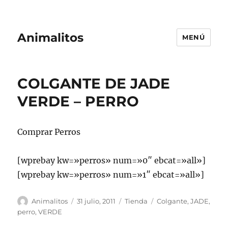
Animalitos
MENÚ
COLGANTE DE JADE
VERDE – PERRO
Comprar Perros
[wprebay kw=»perros» num=»0″ ebcat=»all»]
[wprebay kw=»perros» num=»1″ ebcat=»all»]
Autor
Publicado
Categorías
Etiquetas
Animalitos
31 julio, 2011
Tienda
Colgante
,
JADE
,
el
perro
,
VERDE