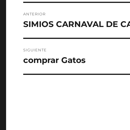
Navegación
ANTERIOR
de
SIMIOS CARNAVAL DE C
Entrada
anterior:
entradas
SIGUIENTE
comprar Gatos
Entrada
siguiente: