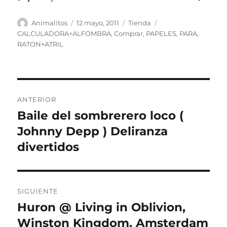
Autor
Publicado
Categorías
Etiquetas
Animalitos
12 mayo, 2011
Tienda
el
CALCULADORA+ALFOMBRA
,
Comprar
,
PAPELES
,
PARA
,
RATON+ATRIL
Navegación
ANTERIOR
de
Baile del sombrerero loco (
Entrada
anterior:
Johnny Depp ) Deliranza
entradas
divertidos
SIGUIENTE
Huron @ Living in Oblivion,
Entrada
siguiente:
Winston Kingdom, Amsterdam