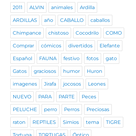
2011
ALVIN
animales
Ardilla
ARDILLAS
año
CABALLO
caballos
Chimpance
chistoso
Cocodrilo
COMO
Comprar
cómicos
divertidos
Elefante
Español
FAUNA
festivo
fotos
gato
Gatos
graciosos
humor
Huron
imagenes
Jirafa
jocosos
Leones
NUEVO
PARA
PARTE
Peces
PELUCHE
perro
Perros
Preciosas
raton
REPTILES
Simios
tema
TIGRE
Tortuga
TORTUGAS
Óptico