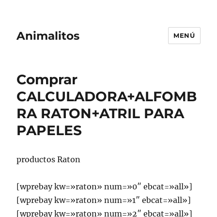
Animalitos
MENÚ
Comprar
CALCULADORA+ALFOMB
RA RATON+ATRIL PARA
PAPELES
productos Raton
[wprebay kw=»raton» num=»0″ ebcat=»all»]
[wprebay kw=»raton» num=»1″ ebcat=»all»]
[wprebay kw=»raton» num=»2″ ebcat=»all»]