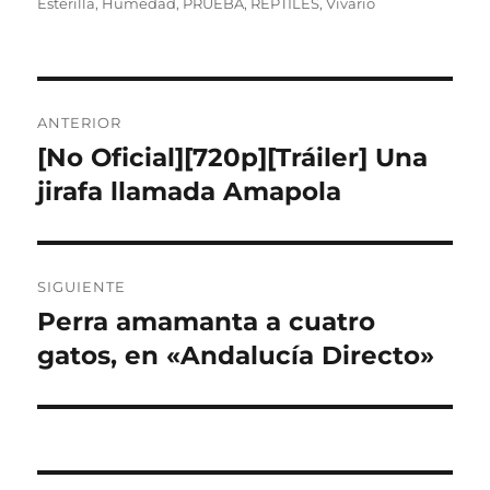
el
Esterilla
,
Humedad
,
PRUEBA
,
REPTILES
,
Vivario
Navegación
ANTERIOR
de
[No Oficial][720p][Tráiler] Una
Entrada
anterior:
jirafa llamada Amapola
entradas
SIGUIENTE
Perra amamanta a cuatro
Entrada
siguiente:
gatos, en «Andalucía Directo»