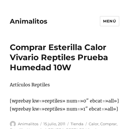
Animalitos
MENÚ
Comprar Esterilla Calor
Vivario Reptiles Prueba
Humedad 10W
Artículos Reptiles
[wprebay kw=»reptiles» num=»0″ ebcat=»all»]
[wprebay kw=»reptiles» num=»1″ ebcat=»all»]
Autor
Publicado
Categorías
Etiquetas
Animalitos
15 julio, 2011
Tienda
Calor
,
Comprar
,