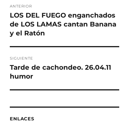
Navegación
ANTERIOR
de
LOS DEL FUEGO enganchados
Entrada
anterior:
de LOS LAMAS cantan Banana
entradas
y el Ratón
SIGUIENTE
Tarde de cachondeo. 26.04.11
Entrada
siguiente:
humor
ENLACES