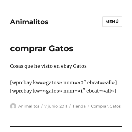
Animalitos
MENÚ
comprar Gatos
Cosas que he visto en ebay Gatos
[wprebay kw=»gatos» num=»0″ ebcat=»all»]
[wprebay kw=»gatos» num=»1″ ebcat=»all»]
Autor
Publicado
Categorías
Etiquetas
Animalitos
7 junio, 2011
Tienda
Comprar
,
Gatos
el