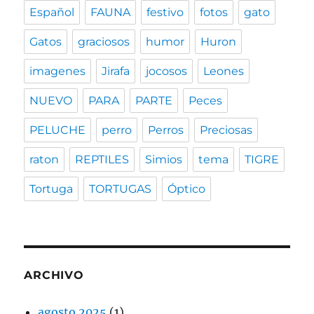
Español
FAUNA
festivo
fotos
gato
Gatos
graciosos
humor
Huron
imagenes
Jirafa
jocosos
Leones
NUEVO
PARA
PARTE
Peces
PELUCHE
perro
Perros
Preciosas
raton
REPTILES
Simios
tema
TIGRE
Tortuga
TORTUGAS
Óptico
ARCHIVO
agosto 2025
(1)