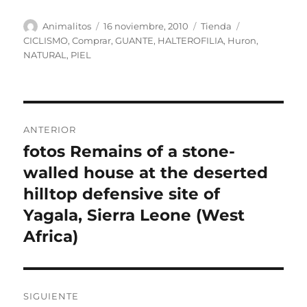
Autor
Publicado
Categorías
Etiquetas
Animalitos
16 noviembre, 2010
Tienda
el
CICLISMO
,
Comprar
,
GUANTE
,
HALTEROFILIA
,
Huron
,
NATURAL
,
PIEL
Navegación
ANTERIOR
de
fotos Remains of a stone-
Entrada
anterior:
walled house at the deserted
entradas
hilltop defensive site of
Yagala, Sierra Leone (West
Africa)
SIGUIENTE