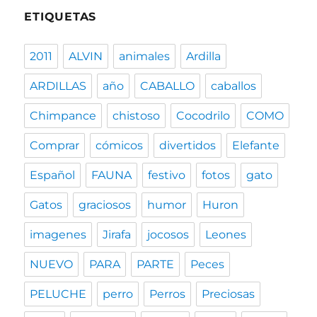
ETIQUETAS
2011
ALVIN
animales
Ardilla
ARDILLAS
año
CABALLO
caballos
Chimpance
chistoso
Cocodrilo
COMO
Comprar
cómicos
divertidos
Elefante
Español
FAUNA
festivo
fotos
gato
Gatos
graciosos
humor
Huron
imagenes
Jirafa
jocosos
Leones
NUEVO
PARA
PARTE
Peces
PELUCHE
perro
Perros
Preciosas