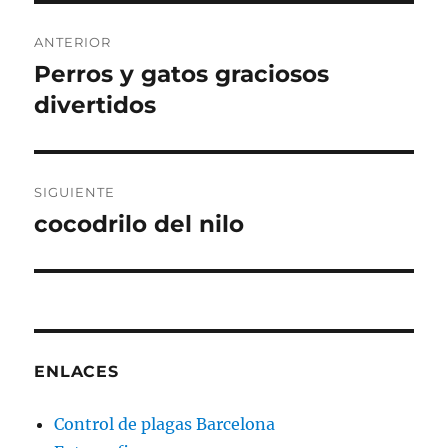
Navegación
ANTERIOR
de
Perros y gatos graciosos
Entrada
anterior:
divertidos
entradas
SIGUIENTE
cocodrilo del nilo
Entrada
siguiente:
ENLACES
Control de plagas Barcelona