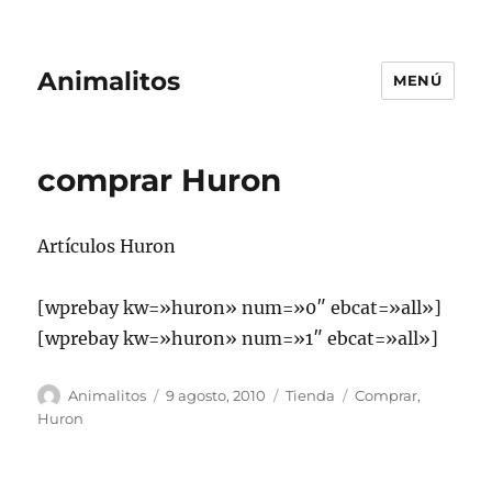
Animalitos
MENÚ
comprar Huron
Artículos Huron
[wprebay kw=»huron» num=»0″ ebcat=»all»]
[wprebay kw=»huron» num=»1″ ebcat=»all»]
Autor
Publicado
Categorías
Etiquetas
Animalitos
9 agosto, 2010
Tienda
Comprar
,
el
Huron