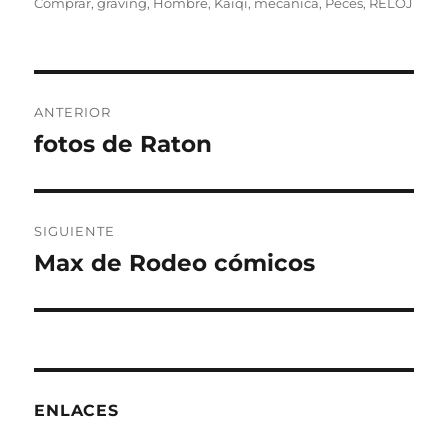
el
Comprar
,
graving
,
Hombre
,
Kaiqi
,
mecanica
,
Peces
,
RELOJ
Navegación
ANTERIOR
de
fotos de Raton
Entrada
anterior:
entradas
SIGUIENTE
Max de Rodeo cómicos
Entrada
siguiente:
ENLACES