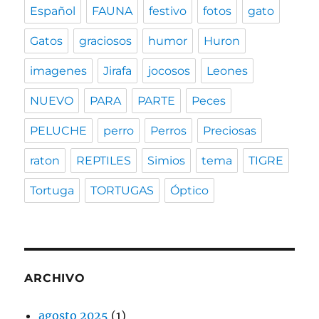
Español
FAUNA
festivo
fotos
gato
Gatos
graciosos
humor
Huron
imagenes
Jirafa
jocosos
Leones
NUEVO
PARA
PARTE
Peces
PELUCHE
perro
Perros
Preciosas
raton
REPTILES
Simios
tema
TIGRE
Tortuga
TORTUGAS
Óptico
ARCHIVO
agosto 2025
(1)