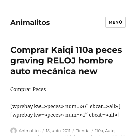
Animalitos
MENÚ
Comprar Kaiqi 110a peces
graving RELOJ hombre
auto mecánica new
Comprar Peces
[wprebay kw=»peces» num=»0″ ebcat=»all»]
[wprebay kw=»peces» num=»1″ ebcat=»all»]
Autor
Publicado
Categorías
Etiquetas
Animalitos
15 junio, 2011
Tienda
110a
,
Auto
,