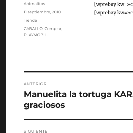
Autor
Animalitos
[wprebay kw=»c
Publicado
11 septiembre, 2010
[wprebay kw=»c
el
Categorías
Tienda
Etiquetas
CABALLO
,
Comprar
,
PLAYMOBIL.
Navegación
ANTERIOR
de
Manuelita la tortuga KA
Entrada
anterior:
entradas
graciosos
SIGUIENTE