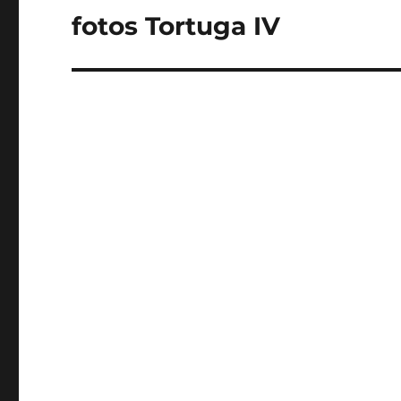
fotos Tortuga IV
Entrada
siguiente: