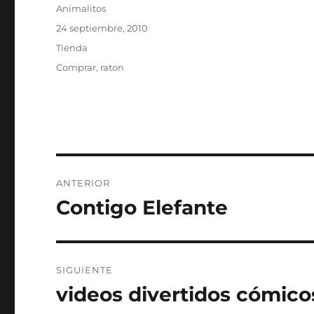
Autor
Animalitos
Publicado
24 septiembre, 2010
el
Categorías
Tienda
Etiquetas
Comprar
,
raton
Navegación
ANTERIOR
de
Contigo Elefante
Entrada
anterior:
entradas
SIGUIENTE
videos divertidos cómico
Entrada
siguiente: