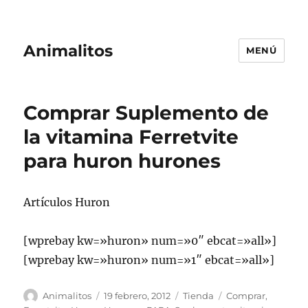
Animalitos
MENÚ
Comprar Suplemento de
la vitamina Ferretvite
para huron hurones
Artículos Huron
[wprebay kw=»huron» num=»0″ ebcat=»all»]
[wprebay kw=»huron» num=»1″ ebcat=»all»]
Autor
Publicado
Categorías
Etiquetas
Animalitos
19 febrero, 2012
Tienda
Comprar
,