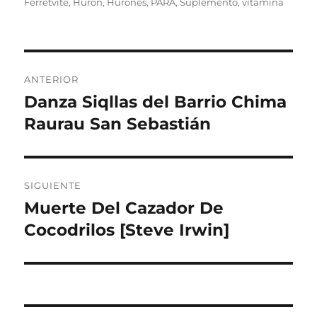
el
Ferretvite
,
Huron
,
Hurones
,
PARA
,
Suplemento
,
vitamina
Navegación
ANTERIOR
de
Danza Siqllas del Barrio Chima
Entrada
anterior:
Raurau San Sebastián
entradas
SIGUIENTE
Muerte Del Cazador De
Entrada
siguiente:
Cocodrilos [Steve Irwin]