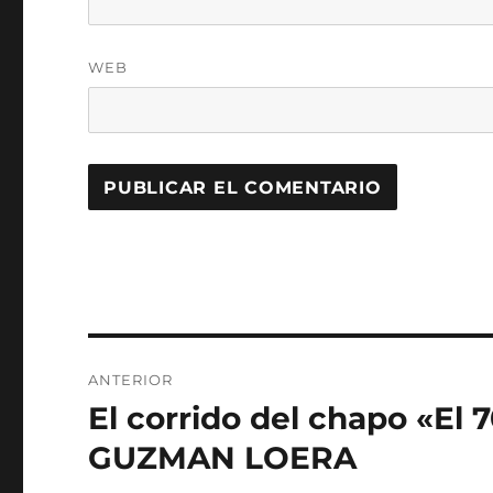
WEB
Navegación
ANTERIOR
de
El corrido del chapo «El
Entrada
anterior:
entradas
GUZMAN LOERA