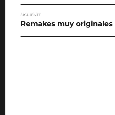
SIGUIENTE
Remakes muy originales |
Entrada
siguiente: