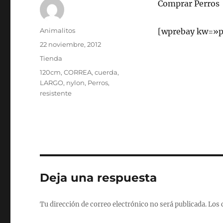
Comprar Perros
Autor
Animalitos
[wprebay kw=»p
Publicado
22 noviembre, 2012
el
Categorías
Tienda
Etiquetas
120cm
,
CORREA
,
cuerda
,
LARGO
,
nylon
,
Perros
,
resistente
Deja una respuesta
Tu dirección de correo electrónico no será publicada.
Los 