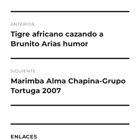
Navegación
ANTERIOR
de
Tigre africano cazando a
Entrada
anterior:
Brunito Arias humor
entradas
SIGUIENTE
Marimba Alma Chapina-Grupo
Entrada
siguiente:
Tortuga 2007
ENLACES