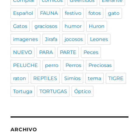
Comprar
cómicos
divertidos
Elefante
Español
FAUNA
festivo
fotos
gato
Gatos
graciosos
humor
Huron
imagenes
Jirafa
jocosos
Leones
NUEVO
PARA
PARTE
Peces
PELUCHE
perro
Perros
Preciosas
raton
REPTILES
Simios
tema
TIGRE
Tortuga
TORTUGAS
Óptico
ARCHIVO