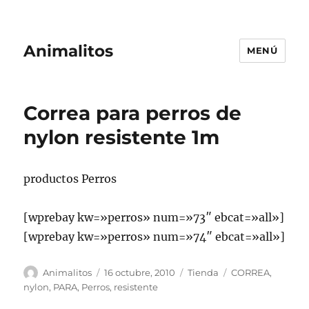
Animalitos
MENÚ
Correa para perros de
nylon resistente 1m
productos Perros
[wprebay kw=»perros» num=»73″ ebcat=»all»]
[wprebay kw=»perros» num=»74″ ebcat=»all»]
Autor
Publicado
Categorías
Etiquetas
Animalitos
16 octubre, 2010
Tienda
CORREA
,
el
nylon
,
PARA
,
Perros
,
resistente