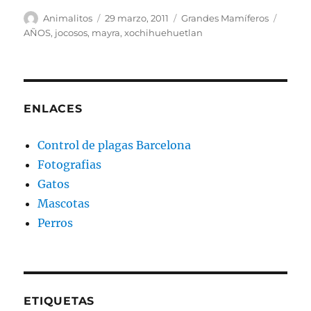
Autor
Publicado
Categorías
Etique
Animalitos
29 marzo, 2011
Grandes Mamíferos
el
AÑOS
,
jocosos
,
mayra
,
xochihuehuetlan
ENLACES
Control de plagas Barcelona
Fotografias
Gatos
Mascotas
Perros
ETIQUETAS