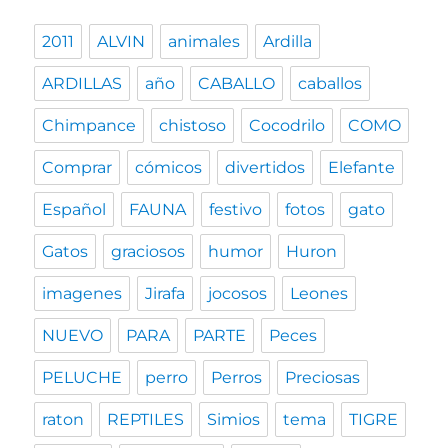
2011
ALVIN
animales
Ardilla
ARDILLAS
año
CABALLO
caballos
Chimpance
chistoso
Cocodrilo
COMO
Comprar
cómicos
divertidos
Elefante
Español
FAUNA
festivo
fotos
gato
Gatos
graciosos
humor
Huron
imagenes
Jirafa
jocosos
Leones
NUEVO
PARA
PARTE
Peces
PELUCHE
perro
Perros
Preciosas
raton
REPTILES
Simios
tema
TIGRE