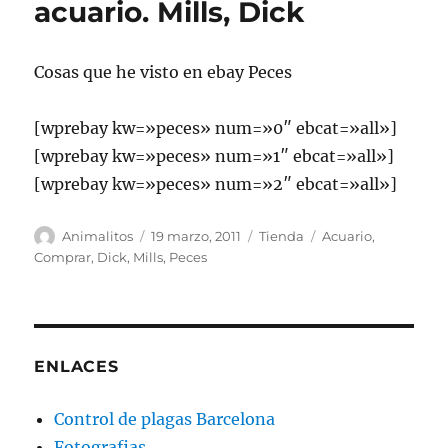
acuario. Mills, Dick
Cosas que he visto en ebay Peces
[wprebay kw=»peces» num=»0″ ebcat=»all»]
[wprebay kw=»peces» num=»1″ ebcat=»all»]
[wprebay kw=»peces» num=»2″ ebcat=»all»]
Autor
Publicado
Categorías
Etiquetas
Animalitos
19 marzo, 2011
Tienda
Acuario
,
el
Comprar
,
Dick
,
Mills
,
Peces
ENLACES
Control de plagas Barcelona
Fotografias