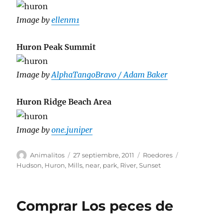
Image by
ellenm1
Huron Peak Summit
Image by
AlphaTangoBravo / Adam Baker
Huron Ridge Beach Area
Image by
one.juniper
Autor
Publicado
Categorías
Etiquetas
Animalitos
27 septiembre, 2011
Roedores
el
Hudson
,
Huron
,
Mills
,
near
,
park
,
River
,
Sunset
Comprar Los peces de