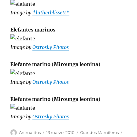
Image by
*lutherblissett*
Elefantes marinos
Image by
Ostrosky Photos
Elefante marino (Mirounga leonina)
Image by
Ostrosky Photos
Elefante marino (Mirounga leonina)
Image by
Ostrosky Photos
Autor
Publicado
Categorías
Etique
Animalitos
13 marzo, 2010
Grandes Mamíferos