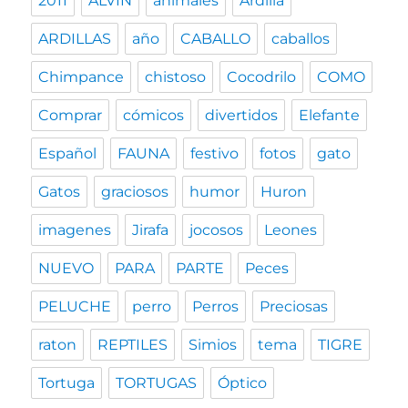
2011
ALVIN
animales
Ardilla
ARDILLAS
año
CABALLO
caballos
Chimpance
chistoso
Cocodrilo
COMO
Comprar
cómicos
divertidos
Elefante
Español
FAUNA
festivo
fotos
gato
Gatos
graciosos
humor
Huron
imagenes
Jirafa
jocosos
Leones
NUEVO
PARA
PARTE
Peces
PELUCHE
perro
Perros
Preciosas
raton
REPTILES
Simios
tema
TIGRE
Tortuga
TORTUGAS
Óptico