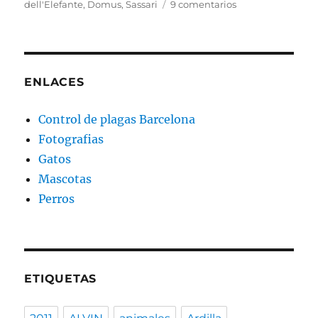
el
en
dell'Elefante
,
Domus
,
Sassari
9 comentarios
Domus
dell’Elefante
(Sassari)
ENLACES
Control de plagas Barcelona
Fotografias
Gatos
Mascotas
Perros
ETIQUETAS