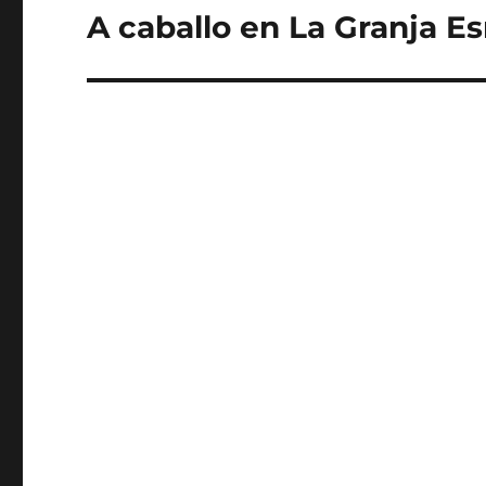
A caballo en La Granja 
Entrada
siguiente: