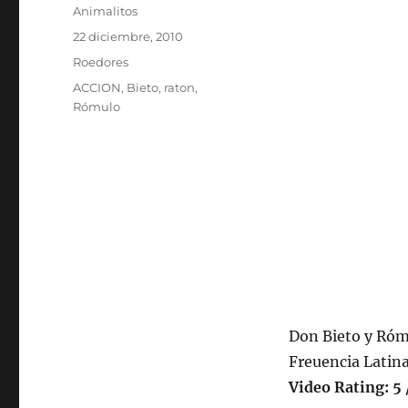
Autor
Animalitos
Publicado
22 diciembre, 2010
el
Categorías
Roedores
Etiquetas
ACCION
,
Bieto
,
raton
,
Rómulo
Don Bieto y Róm
Freuencia Latina
Video Rating: 5 