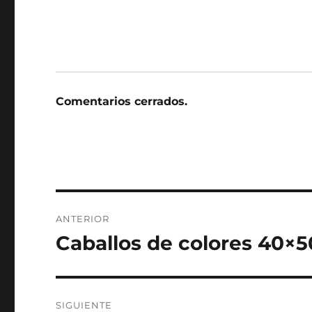
Comentarios cerrados.
Navegación
ANTERIOR
de
Caballos de colores 40×5
Entrada
anterior:
entradas
SIGUIENTE