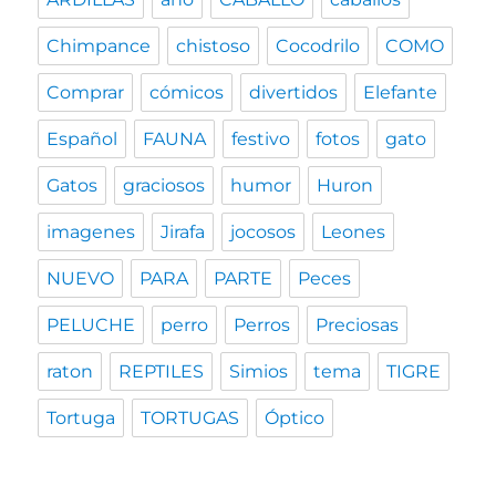
Chimpance
chistoso
Cocodrilo
COMO
Comprar
cómicos
divertidos
Elefante
Español
FAUNA
festivo
fotos
gato
Gatos
graciosos
humor
Huron
imagenes
Jirafa
jocosos
Leones
NUEVO
PARA
PARTE
Peces
PELUCHE
perro
Perros
Preciosas
raton
REPTILES
Simios
tema
TIGRE
Tortuga
TORTUGAS
Óptico