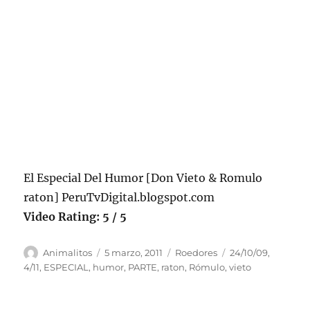
El Especial Del Humor [Don Vieto & Romulo
raton] PeruTvDigital.blogspot.com
Video Rating: 5 / 5
Autor
Publicado
Categorías
Etiquetas
Animalitos
5 marzo, 2011
Roedores
24/10/09
,
el
4/11
,
ESPECIAL
,
humor
,
PARTE
,
raton
,
Rómulo
,
vieto