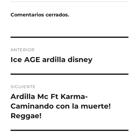
Comentarios cerrados.
Navegación
ANTERIOR
de
Ice AGE ardilla disney
Entrada
anterior:
entradas
SIGUIENTE
Ardilla Mc Ft Karma-
Entrada
siguiente:
Caminando con la muerte!
Reggae!