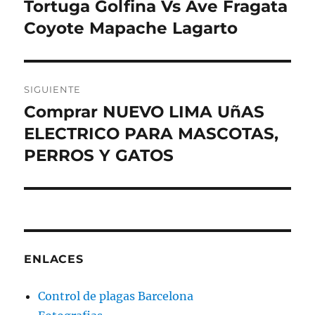
de
Tortuga Golfina Vs Ave Fragata
Entrada
anterior:
Coyote Mapache Lagarto
entradas
SIGUIENTE
Comprar NUEVO LIMA UñAS
Entrada
siguiente:
ELECTRICO PARA MASCOTAS,
PERROS Y GATOS
ENLACES
Control de plagas Barcelona