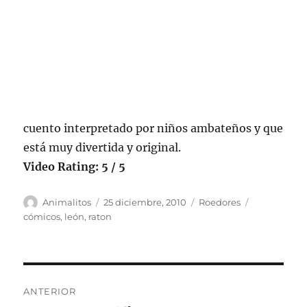
cuento interpretado por niños ambateños y que
está muy divertida y original.
Video Rating: 5 / 5
Autor
Publicado
Categorías
Etiquetas
Animalitos
25 diciembre, 2010
Roedores
el
cómicos
,
león
,
raton
Navegación
ANTERIOR