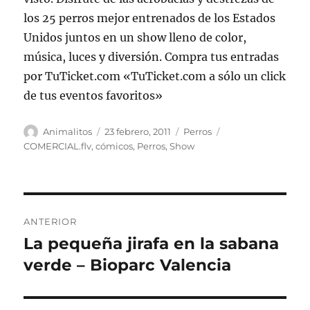
los 25 perros mejor entrenados de los Estados
Unidos juntos en un show lleno de color,
música, luces y diversión. Compra tus entradas
por TuTicket.com «TuTicket.com a sólo un click
de tus eventos favoritos»
Autor
Publicado
Categorías
Etiquetas
Animalitos
23 febrero, 2011
Perros
el
COMERCIAL.flv
,
cómicos
,
Perros
,
Show
Navegación
ANTERIOR
de
La pequeña jirafa en la sabana
Entrada
anterior:
verde – Bioparc Valencia
entradas