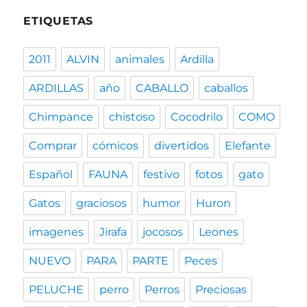
ETIQUETAS
2011
ALVIN
animales
Ardilla
ARDILLAS
año
CABALLO
caballos
Chimpance
chistoso
Cocodrilo
COMO
Comprar
cómicos
divertidos
Elefante
Español
FAUNA
festivo
fotos
gato
Gatos
graciosos
humor
Huron
imagenes
Jirafa
jocosos
Leones
NUEVO
PARA
PARTE
Peces
PELUCHE
perro
Perros
Preciosas