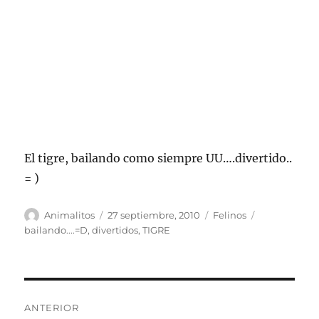
El tigre, bailando como siempre UU….divertido..
= )
Autor
Publicado
Categorías
Etiquetas
Animalitos
27 septiembre, 2010
Felinos
el
bailando....=D
,
divertidos
,
TIGRE
Navegación
ANTERIOR