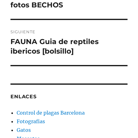
de
fotos BECHOS
Entrada
anterior:
entradas
SIGUIENTE
FAUNA Guia de reptiles
Entrada
siguiente:
ibericos [bolsillo]
ENLACES
Control de plagas Barcelona
Fotografias
Gatos