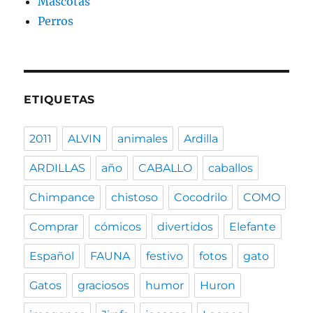
Mascotas
Perros
ETIQUETAS
2011
ALVIN
animales
Ardilla
ARDILLAS
año
CABALLO
caballos
Chimpance
chistoso
Cocodrilo
COMO
Comprar
cómicos
divertidos
Elefante
Español
FAUNA
festivo
fotos
gato
Gatos
graciosos
humor
Huron