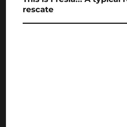
siguiente:
rescate