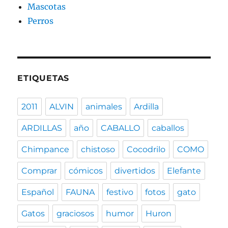
Mascotas
Perros
ETIQUETAS
2011
ALVIN
animales
Ardilla
ARDILLAS
año
CABALLO
caballos
Chimpance
chistoso
Cocodrilo
COMO
Comprar
cómicos
divertidos
Elefante
Español
FAUNA
festivo
fotos
gato
Gatos
graciosos
humor
Huron