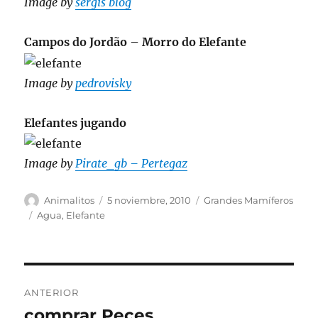
Image by
sergis blog
Campos do Jordão – Morro do Elefante
Image by
pedrovisky
Elefantes jugando
Image by
Pirate_gb – Pertegaz
Autor
Publicado
Categorías
Animalitos
5 noviembre, 2010
Grandes Mamíferos
el
Etiquetas
Agua
,
Elefante
Navegación
ANTERIOR
de
comprar Peces
Entrada