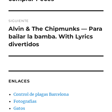
anterior:
entradas
SIGUIENTE
Alvin & The Chipmunks — Para
Entrada
siguiente:
bailar la bamba. With Lyrics
divertidos
ENLACES
Control de plagas Barcelona
Fotografias
Gatos