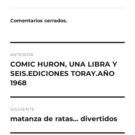
Comentarios cerrados.
Navegación
ANTERIOR
de
COMIC HURON, UNA LIBRA Y
Entrada
anterior:
SEIS.EDICIONES TORAY.AÑO
entradas
1968
SIGUIENTE
matanza de ratas… divertidos
Entrada
siguiente: