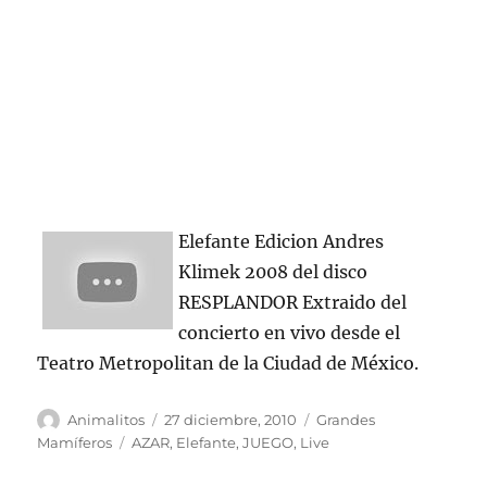
Elefante Edicion Andres
Klimek 2008 del disco
RESPLANDOR Extraido del
concierto en vivo desde el
Teatro Metropolitan de la Ciudad de México.
Autor
Publicado
Categorías
Animalitos
27 diciembre, 2010
Grandes
el
Etiquetas
Mamíferos
AZAR
,
Elefante
,
JUEGO
,
Live