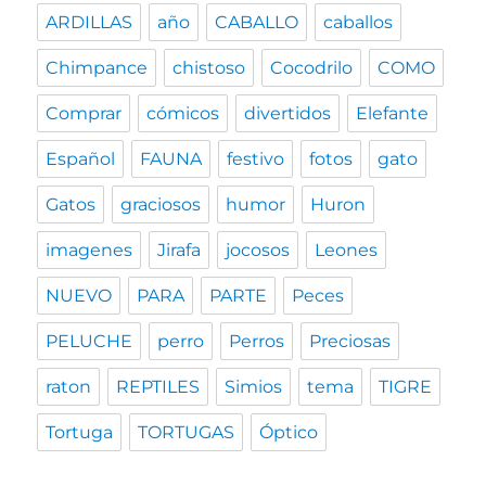
ARDILLAS
año
CABALLO
caballos
Chimpance
chistoso
Cocodrilo
COMO
Comprar
cómicos
divertidos
Elefante
Español
FAUNA
festivo
fotos
gato
Gatos
graciosos
humor
Huron
imagenes
Jirafa
jocosos
Leones
NUEVO
PARA
PARTE
Peces
PELUCHE
perro
Perros
Preciosas
raton
REPTILES
Simios
tema
TIGRE
Tortuga
TORTUGAS
Óptico