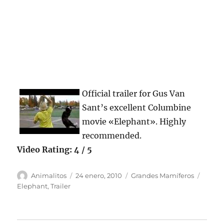
Official trailer for Gus Van
Sant’s excellent Columbine
movie «Elephant». Highly
recommended.
Video Rating: 4 / 5
Autor
Publicado
Categorías
Etique
Animalitos
24 enero, 2010
Grandes Mamíferos
el
Elephant
,
Trailer