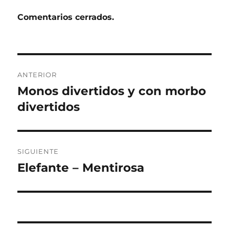
Comentarios cerrados.
Navegación
ANTERIOR
de
Monos divertidos y con morbo
Entrada
anterior:
divertidos
entradas
SIGUIENTE
Elefante – Mentirosa
Entrada
siguiente: