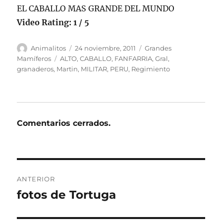
EL CABALLO MAS GRANDE DEL MUNDO
Video Rating: 1 / 5
Autor
Publicado
Categorías
Animalitos
24 noviembre, 2011
Grandes
el
Etiquetas
Mamíferos
ALTO
,
CABALLO
,
FANFARRIA
,
Gral
,
granaderos
,
Martin
,
MILITAR
,
PERU
,
Regimiento
Comentarios cerrados.
Navegación
ANTERIOR
de
fotos de Tortuga
Entrada
anterior:
entradas