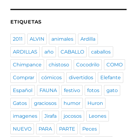
ETIQUETAS
2011
ALVIN
animales
Ardilla
ARDILLAS
año
CABALLO
caballos
Chimpance
chistoso
Cocodrilo
COMO
Comprar
cómicos
divertidos
Elefante
Español
FAUNA
festivo
fotos
gato
Gatos
graciosos
humor
Huron
imagenes
Jirafa
jocosos
Leones
NUEVO
PARA
PARTE
Peces