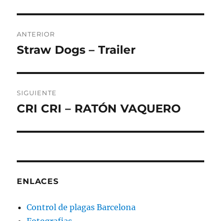
Navegación
ANTERIOR
de
Straw Dogs – Trailer
Entrada
anterior:
entradas
SIGUIENTE
CRI CRI – RATÓN VAQUERO
Entrada
siguiente:
ENLACES
Control de plagas Barcelona