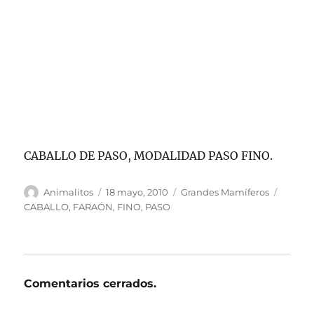
CABALLO DE PASO, MODALIDAD PASO FINO.
Autor
Publicado
Categorías
Etique
Animalitos
18 mayo, 2010
Grandes Mamíferos
el
CABALLO
,
FARAÓN
,
FINO
,
PASO
Comentarios cerrados.