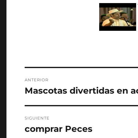
Navegación
ANTERIOR
de
Mascotas divertidas en a
Entrada
anterior:
entradas
SIGUIENTE
comprar Peces
Entrada
siguiente: