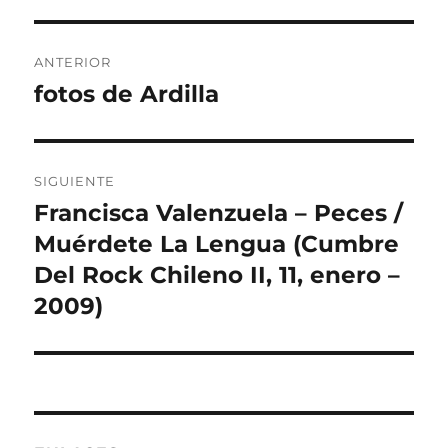
Navegación
ANTERIOR
de
fotos de Ardilla
Entrada
anterior:
entradas
SIGUIENTE
Francisca Valenzuela – Peces /
Entrada
siguiente:
Muérdete La Lengua (Cumbre
Del Rock Chileno II, 11, enero –
2009)