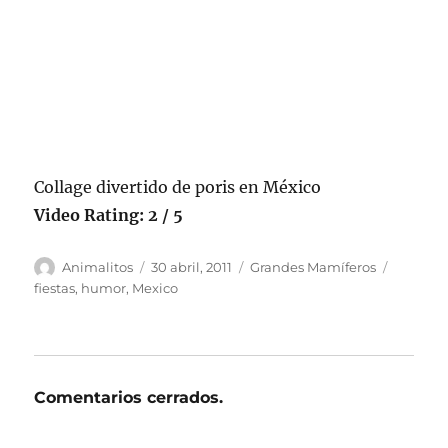
Collage divertido de poris en México
Video Rating: 2 / 5
Autor
Publicado
Categorías
Etiquet
Animalitos
30 abril, 2011
Grandes Mamíferos
el
fiestas
,
humor
,
Mexico
Comentarios cerrados.